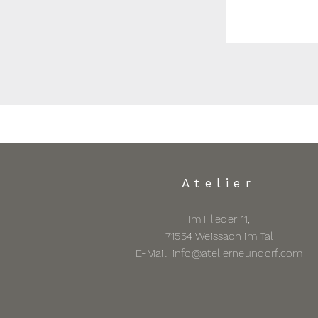
Atelier
Im Flieder 11,
71554 Weissach im Tal
E-Mail:
info@atelierneundorf.com