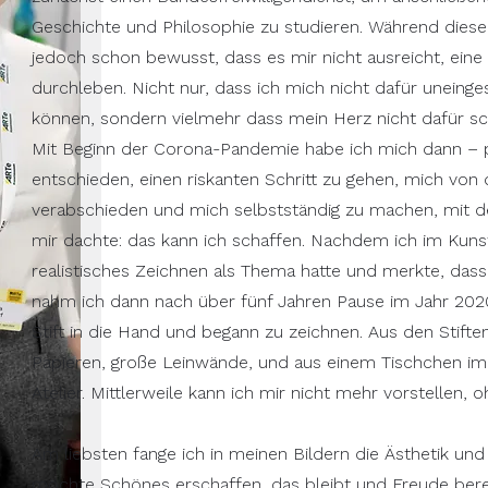
Geschichte und Philosophie zu studieren. Während diese
jedoch schon bewusst, dass es mir nicht ausreicht, eine
durchleben. Nicht nur, dass ich mich nicht dafür uneinge
können, sondern vielmehr dass mein Herz nicht dafür s
Mit Beginn der Corona-Pandemie habe ich mich dann – p
entschieden, einen riskanten Schritt zu gehen, mich von d
verabschieden und mich selbstständig zu machen, mit de
mir dachte: das kann ich schaffen. Nachdem ich im Kuns
realistisches Zeichnen als Thema hatte und merkte, dass 
nahm ich dann nach über fünf Jahren Pause im Jahr 202
Stift in die Hand und begann zu zeichnen. Aus den Stifte
Papieren, große Leinwände, und aus einem Tischchen 
Atelier.
Mittlerweile kann ich mir nicht mehr vorstellen, 
Am liebsten fange ich in meinen Bildern die Ästhetik und
möchte Schönes erschaffen, das bleibt und Freude berei