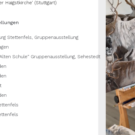
 Haigstkirche' (Stuttgart)
ellungen
rg Stettenfels, Gruppenausstellung
ngen
 Alten Schule“ Gruppenausstellung, Sehestedt
den
den
t
den
ttenfels
ttenfels